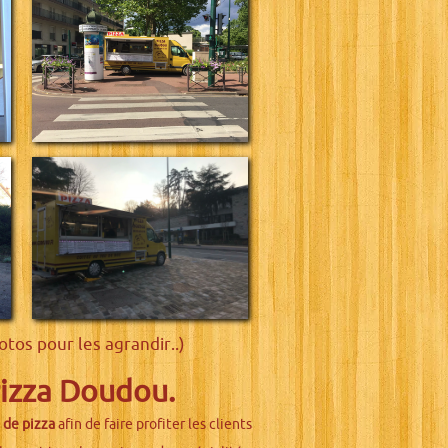
hotos pour les agrandir..)
Pizza Doudou.
 de pizza
afin de faire profiter les clients