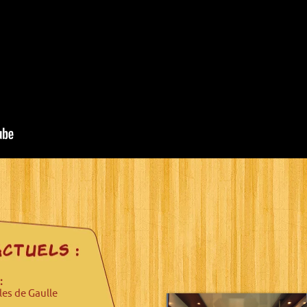
:
rles de Gaulle